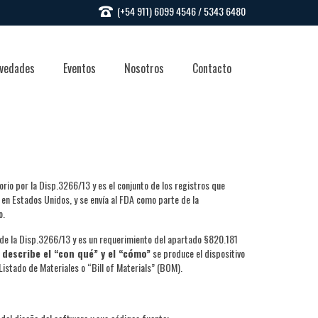
(+54 911) 6099 4546 / 5343 6480
vedades
Eventos
Nosotros
Contacto
orio por la Disp.3266/13 y es el conjunto de los registros que
o en Estados Unidos, y se envía al FDA como parte de la
o.
e la Disp.3266/13 y es un requerimiento del apartado §820.181
P
describe el “con qué” y el “cómo”
se produce el dispositivo
stado de Materiales o “Bill of Materials” (BOM).