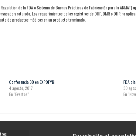
m Regulation de la FDA o Sistema de Buenas Prácticas de Fabricación para la ANMAT)
a
, envasado y rotulado. Los requerimientos de los registros de DHF, DMR o DHR no apli
cante de productos médicos en un producto terminado.
Conferencia 3D en EXPOFYBI
FDA pla
4 agosto, 2017
30 agos
En "Eventos"
En "Nov
tros