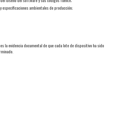
 del diseño del software y sus códigos fuente;
 y especificaciones ambientales de producción;
 es la evidencia documental de que cada lote de dispositivo ha sido
erminado.