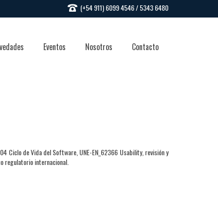
(+54 911) 6099 4546 / 5343 6480
vedades
Eventos
Nosotros
Contacto
2304 Ciclo de Vida del Software, UNE-EN_62366 Usability, revisión y
co regulatorio internacional.