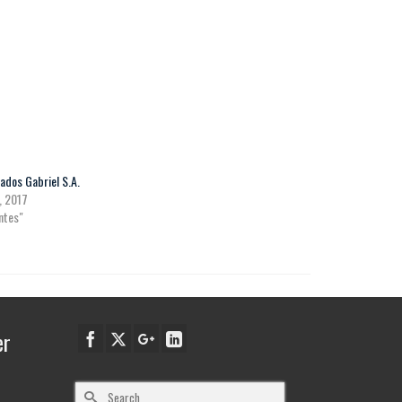
ados Gabriel S.A.
o, 2017
entes"
er
Search