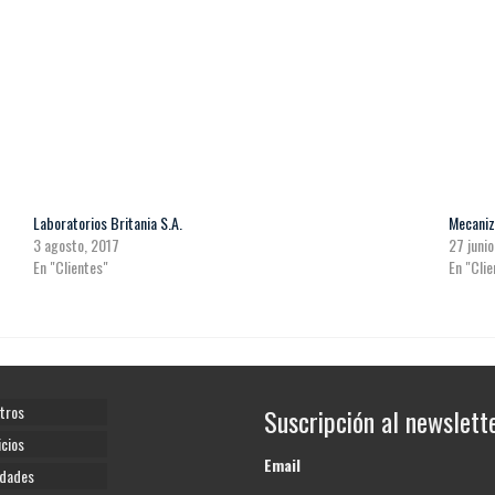
Laboratorios Britania S.A.
Mecaniz
3 agosto, 2017
27 juni
En "Clientes"
En "Cli
tros
Suscripción al newslett
icios
Email
dades