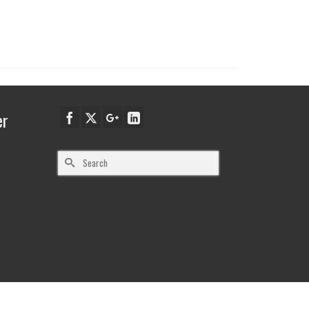
er
Search
for: