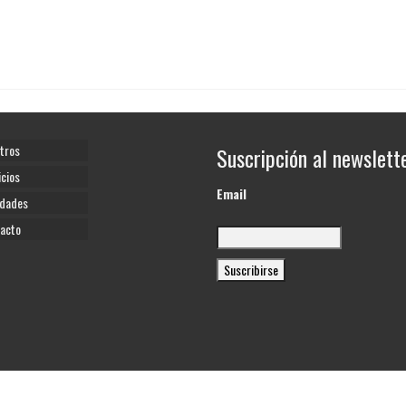
tros
Suscripción al newslett
icios
Email
dades
acto