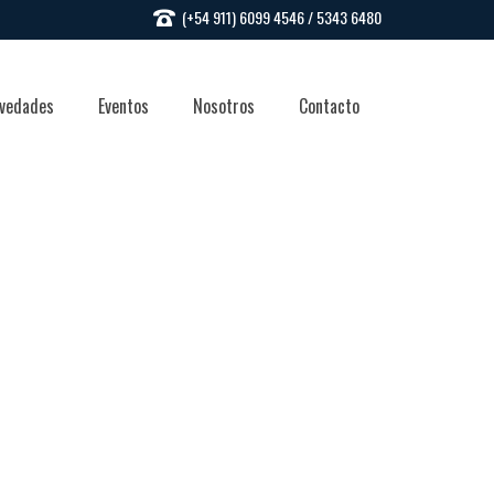
(+54 911) 6099 4546 / 5343 6480
vedades
Eventos
Nosotros
Contacto