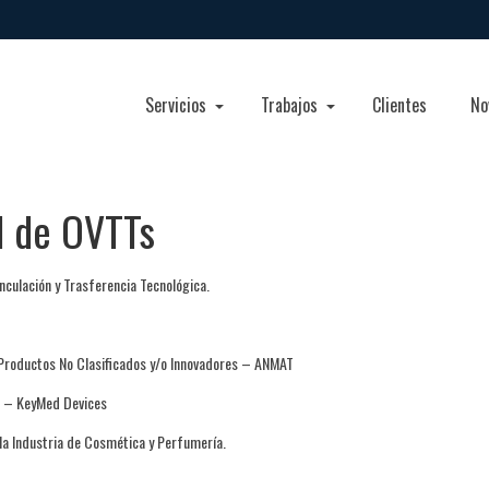
Servicios
Trabajos
Clientes
No
d de OVTTs
nculación y Trasferencia Tecnológica.
e Productos No Clasificados y/o Innovadores – ANMAT
o – KeyMed Devices
la Industria de Cosmética y Perfumería.